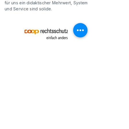
für uns ein didaktischer Mehrwert, System
und Service sind solide.
Coop Rechtsschutz
AG
Computerfertigkeiten sind ein wichtiger
Grundstein zur Erreichung verschiedenster
Ziele. Die Coop Rechtsschutz AG ist daher
überzeugt, dass ein effizienter und
sicherer Umgang im IT-Bereich
Voraussetzung ist, um unsere Aufgaben
und Tätigkeiten professionell auszuführen.
Daher nutzen wir seit einigen Jahren die
Tests von Sophia. Die vielseitigen