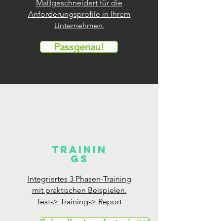
Maßgeschneidert für die
Anforderungsprofile in Ihrem
Unternehmen.
Passgenau!
Trainin
gs
Integriertes 3 Phasen-Training
mit praktischen Beispielen.
Test-> Training-> Report