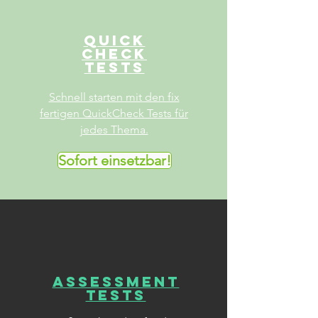
testen und
interaktiv
Quick
Check
trainieren
Tests
Bessere Dokumente mit Microsoft Word
Schnell starten mit den fix
Kalkulationen und Diagramme in Excel
fertigen QuickCheck Tests für
Effektive Powerpoint- Präsentationen
jedes Thema.
Effiziente Kommunikation im Web
Online Zusammenarbeit mit Teams
Sofort einsetzbar!
Verständnis für Filesystem und
Datenbanken
Das wichtigste zu IT-Sicherheit und
Datenschutz
Bilder digital bearbeiten
Programmieren in Python und Scratch
Robotics
Assessment
Tests