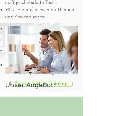
maßgeschneiderte Tests.
Job.
Für alle berufsrelevanten Themen
täglich benötigte Office-
und Anwendungen.
Kenntnisse
Effiziente Online- Kommunikation
im Unternehmen und im Home-
Office.
Awareness für IT-Sicherheit und
Datenschutz.
Machen Sie Ihre Mitarbeiter*innen
fit für die Digitalisierung!
Zu den Tests & Trainings
Unser Angebot
​Digitale und KI-
Kompetenzen