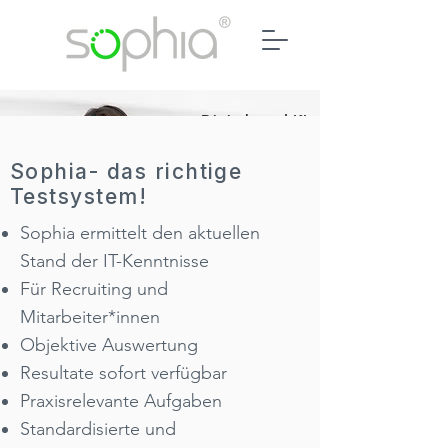
Digitale und KI-
Kompetenzen der
Mitarbeiter*innen
​Sophia- das richtige
analysieren, trainieren
und sichtbar machen.
Testsystem!
Sophia ermittelt den aktuellen
Stand der IT-Kenntnisse
Für Recruiting und
Mitarbeiter*innen
Objektive Auswertung
Der Nutzen für Ihr
Resultate sofort verfügbar
Unternehmen
Praxisrelevante Aufgaben
Kompetente Mitarbeiter*innen
Standardisierte und
sind effektiver und zufriedener im