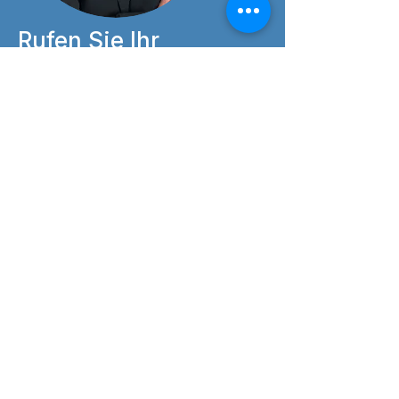
Rufen Sie Ihr
kostenloses
Startpaket ab!
Demo Tests
unverbindliche Pilotphase
Testkonfiguration
Beratung
Wir stehen Ihnen gerne für Informationen
zur Verfügung und freuen uns auf Ihren
Anruf oder ein E-Mail.
+43 678 1288080
tg@sophiatesting.com